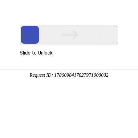
中
埃塞俄比亚签证简单
埃塞俄比亚风景名胜
埃塞俄比亚风土人情
客
塞俄比亚商务签证
当前位置
埃塞俄比亚签证种类及费
然最近埃塞移民局致中国驻埃塞使馆的签证说明照会上有各种签证，
两类签证，一类为一个月有效的工作签证，费用由过去20美元增至30美
由过去20美元增至40美元。
次埃塞新规定还将保利国际机场一个月有效的落地签费用由过去的20